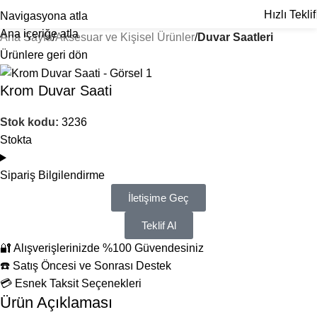
Hızlı Teklif
Navigasyona atla
Ana içeriğe atla
Ana Sayfa
Aksesuar ve Kişisel Ürünler
Duvar Saatleri
Ürünlere geri dön
Krom Duvar Saati
Stok kodu:
3236
Stokta
Sipariş Bilgilendirme
İletişime Geç
Teklif Al
🔐 Alışverişlerinizde %100 Güvendesiniz
☎️ Satış Öncesi ve Sonrası Destek
💳 Esnek Taksit Seçenekleri
Ürün Açıklaması