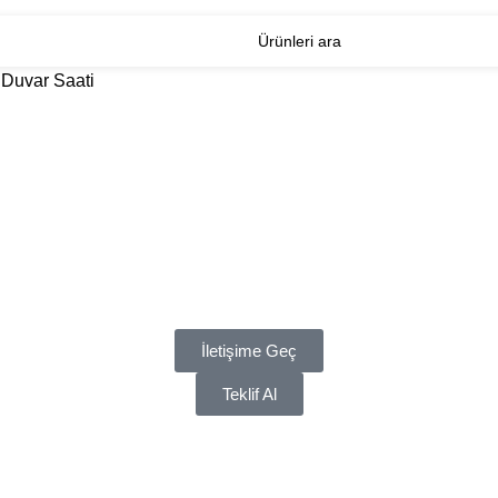
 Duvar Saati
İletişime Geç
Teklif Al