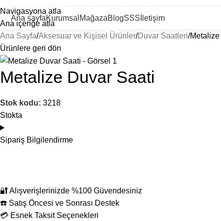
ayısız Ürün ve Kategoride Size Özel Promosyon Ürünler
Navigasyona atla
Ana sayfa
Kurumsal
Mağaza
Blog
SSS
İletişim
Ana içeriğe atla
Ana Sayfa
Aksesuar ve Kişisel Ürünler
Duvar Saatleri
Metalize
Ürünlere geri dön
Metalize Duvar Saati
Stok kodu:
3218
Stokta
Sipariş Bilgilendirme
🔐 Alışverişlerinizde %100 Güvendesiniz
☎️ Satış Öncesi ve Sonrası Destek
💳 Esnek Taksit Seçenekleri