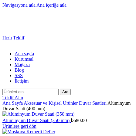
Navigasyona atla
Ana içeriğe atla
Sayısız Ürün ve Kategoride Size Özel Promosyon Ürünler
Hızlı Teklif
Ana sayfa
Kurumsal
Mağaza
Blog
SSS
İletişim
Ara
Teklif Alın
Ana Sayfa
Aksesuar ve Kişisel Ürünler
Duvar Saatleri
Alüminyum
Duvar Saati (400 mm)
Alüminyum Duvar Saati (350 mm)
₺
680.00
Ürünlere geri dön