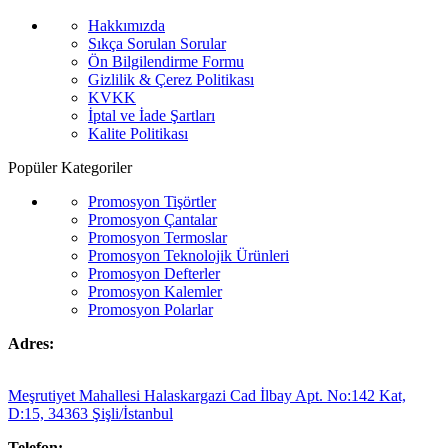
Hakkımızda
Sıkça Sorulan Sorular
Ön Bilgilendirme Formu
Gizlilik & Çerez Politikası
KVKK
İptal ve İade Şartları
Kalite Politikası
Popüler Kategoriler
Promosyon Tişörtler
Promosyon Çantalar
Promosyon Termoslar
Promosyon Teknolojik Ürünleri
Promosyon Defterler
Promosyon Kalemler
Promosyon Polarlar
Adres:
Meşrutiyet Mahallesi Halaskargazi Cad İlbay Apt. No:142 Kat,
D:15, 34363 Şişli/İstanbul
Telefon: