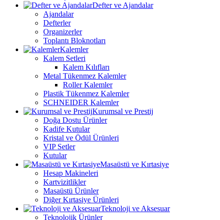
Defter ve Ajandalar
Ajandalar
Defterler
Organizerler
Toplantı Bloknotları
Kalemler
Kalem Setleri
Kalem Kılıfları
Metal Tükenmez Kalemler
Roller Kalemler
Plastik Tükenmez Kalemler
SCHNEIDER Kalemler
Kurumsal ve Prestij
Doğa Dostu Ürünler
Kadife Kutular
Kristal ve Ödül Ürünleri
VIP Setler
Kutular
Masaüstü ve Kırtasiye
Hesap Makineleri
Kartvizitlikler
Masaüstü Ürünler
Diğer Kırtasiye Ürünleri
Teknoloji ve Aksesuar
Teknolojik Ürünler