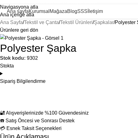
ayısız Ürün ve Kategoride Size Özel Promosyon Ürünler
Navigasyona atla
Ana sayfa
Kurumsal
Mağaza
Blog
SSS
İletişim
Ana içeriğe atla
Ana Sayfa
Tekstil ve Çanta
Tekstil Ürünleri
Şapkalar
Polyester
Ürünlere geri dön
Polyester Şapka
Stok kodu:
9302
Stokta
Sipariş Bilgilendirme
🔐 Alışverişlerinizde %100 Güvendesiniz
☎️ Satış Öncesi ve Sonrası Destek
💳 Esnek Taksit Seçenekleri
Ürün Açıklaması