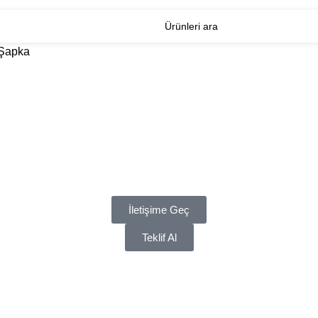
 Şapka
İletişime Geç
Teklif Al