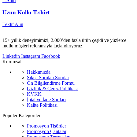
T-Shirt
Uzun Kollu T-shirt
Teklif Alın
15+ yıllık deneyimimizi, 2.000’den fazla ürün çeşidi ve yüzlerce
mutlu müşteri referansıyla taçlandırıyoruz.
Linkedin
Instagram
Facebook
Kurumsal
Hakkımızda
Sıkça Sorulan Sorular
Ön Bilgilendirme Formu
Gizlilik & Çerez Politikası
KVKK
İptal ve İade Şartları
Kalite Politikası
Popüler Kategoriler
Promosyon Tişörtler
Promosyon Çantalar
Promosyon Termoslar