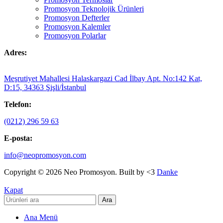
Promosyon Teknolojik Ürünleri
Promosyon Defterler
Promosyon Kalemler
Promosyon Polarlar
Adres:
Meşrutiyet Mahallesi Halaskargazi Cad İlbay Apt. No:142 Kat,
D:15, 34363 Şişli/İstanbul
Telefon:
(0212) 296 59 63
E-posta:
info@neopromosyon.com
Copyright © 2026 Neo Promosyon. Built by <3
Danke
Kapat
Ara
Ana Menü