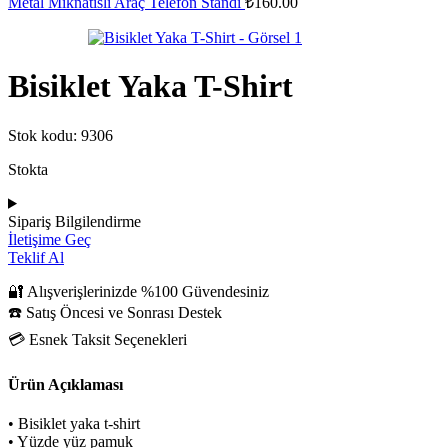
Metal Mıknatıslı Araç Telefon Standı
₺
160.00
Bisiklet Yaka T-Shirt
Stok kodu:
9306
Stokta
Sipariş Bilgilendirme
İletişime Geç
Teklif Al
🔐 Alışverişlerinizde %100 Güvendesiniz
☎️ Satış Öncesi ve Sonrası Destek
💳 Esnek Taksit Seçenekleri
Ürün Açıklaması
• Bisiklet yaka t-shirt
• Yüzde yüz pamuk