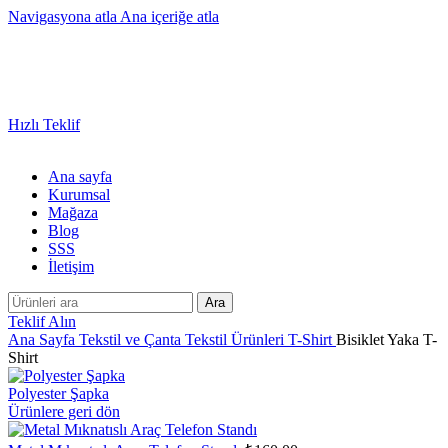
Navigasyona atla
Ana içeriğe atla
Sayısız Ürün ve Kategoride Size Özel Promosyon Ürünler
Hızlı Teklif
Ana sayfa
Kurumsal
Mağaza
Blog
SSS
İletişim
Ara
Teklif Alın
Ana Sayfa
Tekstil ve Çanta
Tekstil Ürünleri
T-Shirt
Bisiklet Yaka T-
Shirt
Polyester Şapka
Ürünlere geri dön