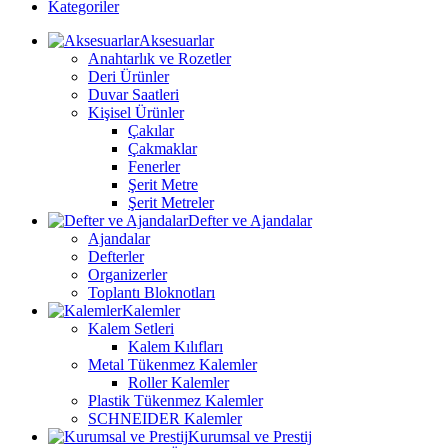
Kategoriler
Aksesuarlar
Anahtarlık ve Rozetler
Deri Ürünler
Duvar Saatleri
Kişisel Ürünler
Çakılar
Çakmaklar
Fenerler
Şerit Metre
Şerit Metreler
Defter ve Ajandalar
Ajandalar
Defterler
Organizerler
Toplantı Bloknotları
Kalemler
Kalem Setleri
Kalem Kılıfları
Metal Tükenmez Kalemler
Roller Kalemler
Plastik Tükenmez Kalemler
SCHNEIDER Kalemler
Kurumsal ve Prestij