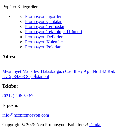
Popüler Kategoriler
Promosyon Tişörtler
Promosyon Çantalar
Promosyon Termoslar
Promosyon Teknolojik Ürünleri
Promosyon Defterler
Promosyon Kalemler
Promosyon Polarlar
Adres:
Meşrutiyet Mahallesi Halaskargazi Cad İlbay Apt. No:142 Kat,
D:15, 34363 Şişli/İstanbul
Telefon:
(0212) 296 59 63
E-posta:
info@neopromosyon.com
Copyright © 2026 Neo Promosyon. Built by <3
Danke