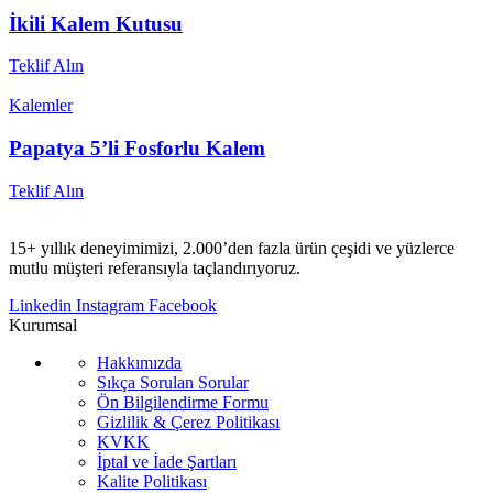
İkili Kalem Kutusu
Teklif Alın
Kalemler
Papatya 5’li Fosforlu Kalem
Teklif Alın
15+ yıllık deneyimimizi, 2.000’den fazla ürün çeşidi ve yüzlerce
mutlu müşteri referansıyla taçlandırıyoruz.
Linkedin
Instagram
Facebook
Kurumsal
Hakkımızda
Sıkça Sorulan Sorular
Ön Bilgilendirme Formu
Gizlilik & Çerez Politikası
KVKK
İptal ve İade Şartları
Kalite Politikası