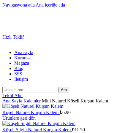
Navigasyona atla
Ana içeriğe atla
Sayısız Ürün ve Kategoride Size Özel Promosyon Ürünler
Hızlı Teklif
Ana sayfa
Kurumsal
Mağaza
Blog
SSS
İletişim
Ara
Teklif Alın
Ana Sayfa
Kalemler
Mini Naturel Köşeli Kurşun Kalem
Köşeli Naturel Kurşun Kalem
₺
6.90
Ürünlere geri dön
Köşeli Silgili Naturel Kurşun Kalem
₺
11.50