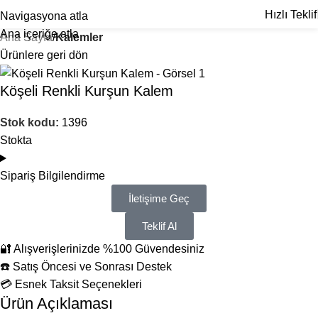
Hızlı Teklif
Navigasyona atla
Ana içeriğe atla
Ana Sayfa
Kalemler
Ürünlere geri dön
Köşeli Renkli Kurşun Kalem
Stok kodu:
1396
Stokta
Sipariş Bilgilendirme
İletişime Geç
Teklif Al
🔐 Alışverişlerinizde %100 Güvendesiniz
☎️ Satış Öncesi ve Sonrası Destek
💳 Esnek Taksit Seçenekleri
Ürün Açıklaması