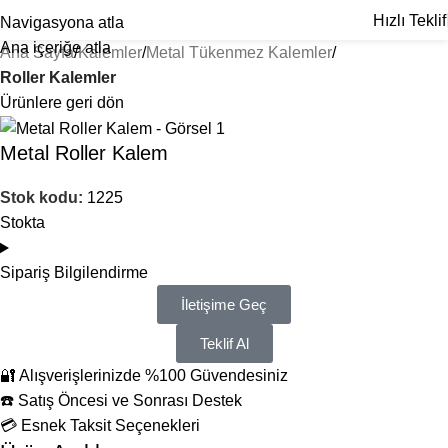
Hızlı Teklif
Navigasyona atla
Ana içeriğe atla
Ana Sayfa
Kalemler
Metal Tükenmez Kalemler
Roller Kalemler
Ürünlere geri dön
Metal Roller Kalem
Stok kodu:
1225
Stokta
Sipariş Bilgilendirme
İletişime Geç
Teklif Al
🔐 Alışverişlerinizde %100 Güvendesiniz
☎️ Satış Öncesi ve Sonrası Destek
💳 Esnek Taksit Seçenekleri