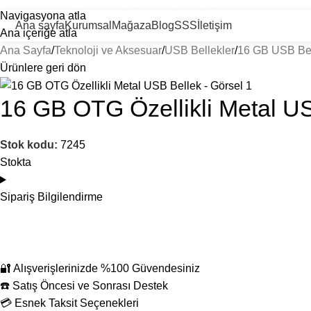
ayısız Ürün ve Kategoride Size Özel Promosyon Ürünler
Navigasyona atla
Ana sayfa
Kurumsal
Mağaza
Blog
SSS
İletişim
Ana içeriğe atla
Ana Sayfa
Teknoloji ve Aksesuar
USB Bellekler
16 GB USB Bel
Ürünlere geri dön
16 GB OTG Özellikli Metal U
Stok kodu:
7245
Stokta
Sipariş Bilgilendirme
🔐 Alışverişlerinizde %100 Güvendesiniz
☎️ Satış Öncesi ve Sonrası Destek
💳 Esnek Taksit Seçenekleri