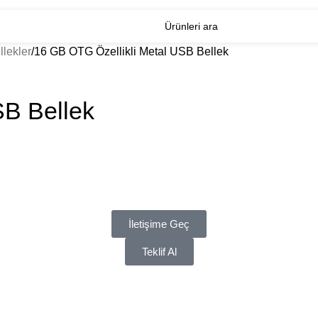
lekler
16 GB OTG Özellikli Metal USB Bellek
SB Bellek
İletişime Geç
Teklif Al