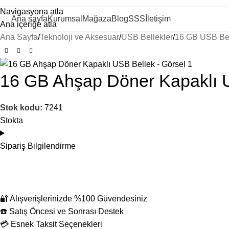
ayısız Ürün ve Kategoride Size Özel Promosyon Ürünler
Navigasyona atla
Ana sayfa
Kurumsal
Mağaza
Blog
SSS
İletişim
Ana içeriğe atla
Ana Sayfa
Teknoloji ve Aksesuar
USB Bellekler
16 GB USB Bel
16 GB Ahşap Döner Kapaklı 
Stok kodu:
7241
Stokta
Sipariş Bilgilendirme
🔐 Alışverişlerinizde %100 Güvendesiniz
☎️ Satış Öncesi ve Sonrası Destek
💳 Esnek Taksit Seçenekleri