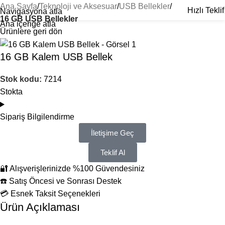
Ana Sayfa
Teknoloji ve Aksesuar
USB Bellekler
Hızlı Teklif
Navigasyona atla
16 GB USB Bellekler
Ana içeriğe atla
Ürünlere geri dön
16 GB Kalem USB Bellek
Stok kodu:
7214
Stokta
Sipariş Bilgilendirme
İletişime Geç
Teklif Al
🔐 Alışverişlerinizde %100 Güvendesiniz
☎️ Satış Öncesi ve Sonrası Destek
💳 Esnek Taksit Seçenekleri
Ürün Açıklaması