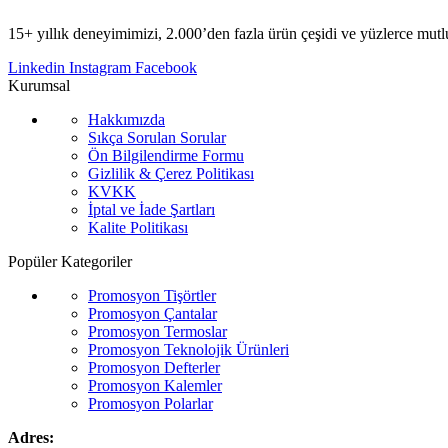
15+ yıllık deneyimimizi, 2.000’den fazla ürün çeşidi ve yüzlerce mutlu
Linkedin
Instagram
Facebook
Kurumsal
Hakkımızda
Sıkça Sorulan Sorular
Ön Bilgilendirme Formu
Gizlilik & Çerez Politikası
KVKK
İptal ve İade Şartları
Kalite Politikası
Popüler Kategoriler
Promosyon Tişörtler
Promosyon Çantalar
Promosyon Termoslar
Promosyon Teknolojik Ürünleri
Promosyon Defterler
Promosyon Kalemler
Promosyon Polarlar
Adres: