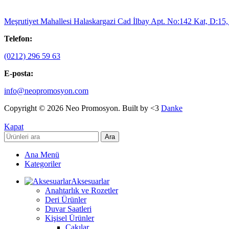
Meşrutiyet Mahallesi Halaskargazi Cad İlbay Apt. No:142 Kat, D:15, 
Telefon:
(0212) 296 59 63
E-posta:
info@neopromosyon.com
Copyright © 2026 Neo Promosyon. Built by <3
Danke
Kapat
Ara
Ana Menü
Kategoriler
Aksesuarlar
Anahtarlık ve Rozetler
Deri Ürünler
Duvar Saatleri
Kişisel Ürünler
Çakılar