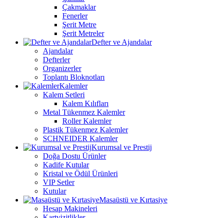
Çakmaklar
Fenerler
Şerit Metre
Şerit Metreler
Defter ve Ajandalar
Ajandalar
Defterler
Organizerler
Toplantı Bloknotları
Kalemler
Kalem Setleri
Kalem Kılıfları
Metal Tükenmez Kalemler
Roller Kalemler
Plastik Tükenmez Kalemler
SCHNEIDER Kalemler
Kurumsal ve Prestij
Doğa Dostu Ürünler
Kadife Kutular
Kristal ve Ödül Ürünleri
VIP Setler
Kutular
Masaüstü ve Kırtasiye
Hesap Makineleri
Kartvizitlikler