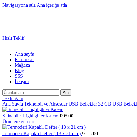
Navigasyona atla
Ana içeriğe atla
Sayısız Ürün ve Kategoride Size Özel Promosyon Ürünler
Hızlı Teklif
Ana sayfa
Kurumsal
Mağaza
Blog
SSS
İletişim
Ara
Teklif Alın
Ana Sayfa
Teknoloji ve Aksesuar
USB Bellekler
32 GB USB Bellek
Silinebilir Highlighter Kalem
₺
95.00
Ürünlere geri dön
Termoderi Kapaklı Defter ( 13 x 21 cm )
₺
115.00