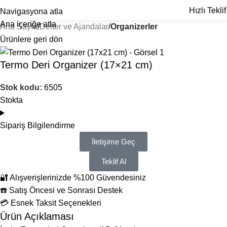
Hızlı Teklif
Navigasyona atla
Ana içeriğe atla
Ana Sayfa
Defter ve Ajandalar
Organizerler
Ürünlere geri dön
Termo Deri Organizer (17×21 cm)
Stok kodu:
6505
Stokta
Sipariş Bilgilendirme
İletişime Geç
Teklif Al
🔐 Alışverişlerinizde %100 Güvendesiniz
☎️ Satış Öncesi ve Sonrası Destek
💳 Esnek Taksit Seçenekleri
Ürün Açıklaması