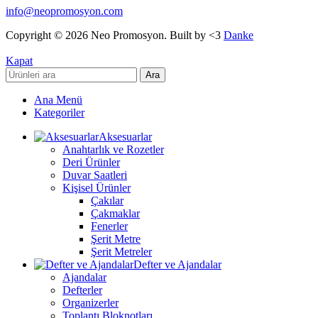
info@neopromosyon.com
Copyright © 2026 Neo Promosyon. Built by <3
Danke
Kapat
Ara
Ana Menü
Kategoriler
Aksesuarlar
Anahtarlık ve Rozetler
Deri Ürünler
Duvar Saatleri
Kişisel Ürünler
Çakılar
Çakmaklar
Fenerler
Şerit Metre
Şerit Metreler
Defter ve Ajandalar
Ajandalar
Defterler
Organizerler
Toplantı Bloknotları