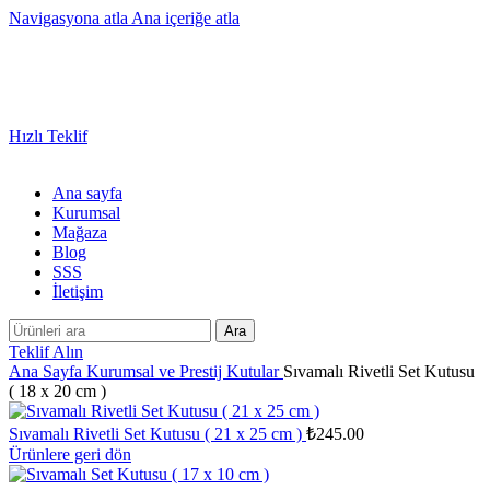
Navigasyona atla
Ana içeriğe atla
Sayısız Ürün ve Kategoride Size Özel Promosyon Ürünler
Hızlı Teklif
Ana sayfa
Kurumsal
Mağaza
Blog
SSS
İletişim
Ara
Teklif Alın
Ana Sayfa
Kurumsal ve Prestij
Kutular
Sıvamalı Rivetli Set Kutusu
( 18 x 20 cm )
Sıvamalı Rivetli Set Kutusu ( 21 x 25 cm )
₺
245.00
Ürünlere geri dön