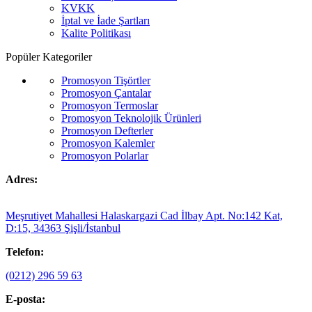
KVKK
İptal ve İade Şartları
Kalite Politikası
Popüler Kategoriler
Promosyon Tişörtler
Promosyon Çantalar
Promosyon Termoslar
Promosyon Teknolojik Ürünleri
Promosyon Defterler
Promosyon Kalemler
Promosyon Polarlar
Adres:
Meşrutiyet Mahallesi Halaskargazi Cad İlbay Apt. No:142 Kat,
D:15, 34363 Şişli/İstanbul
Telefon:
(0212) 296 59 63
E-posta: