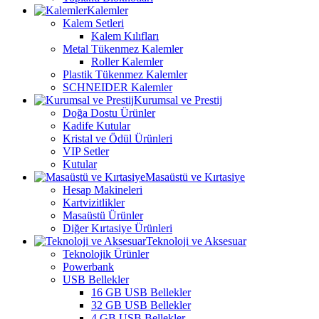
Kalemler
Kalem Setleri
Kalem Kılıfları
Metal Tükenmez Kalemler
Roller Kalemler
Plastik Tükenmez Kalemler
SCHNEIDER Kalemler
Kurumsal ve Prestij
Doğa Dostu Ürünler
Kadife Kutular
Kristal ve Ödül Ürünleri
VIP Setler
Kutular
Masaüstü ve Kırtasiye
Hesap Makineleri
Kartvizitlikler
Masaüstü Ürünler
Diğer Kırtasiye Ürünleri
Teknoloji ve Aksesuar
Teknolojik Ürünler
Powerbank
USB Bellekler
16 GB USB Bellekler
32 GB USB Bellekler
4 GB USB Bellekler