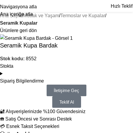
Hızlı Teklif
Navigasyona atla
Ana içeriğe atla
Ana Sayfa
Mutfak ve Yaşam
Termoslar ve Kupalar
Seramik Kupalar
Ürünlere geri dön
Seramik Kupa Bardak
Stok kodu:
8552
Stokta
Sipariş Bilgilendirme
İletişime Geç
Teklif Al
🔐 Alışverişlerinizde %100 Güvendesiniz
☎️ Satış Öncesi ve Sonrası Destek
💳 Esnek Taksit Seçenekleri