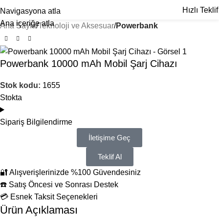
Hızlı Teklif
Navigasyona atla
Ana içeriğe atla
Ana Sayfa
Teknoloji ve Aksesuar
Powerbank
Powerbank 10000 mAh Mobil Şarj Cihazı
Stok kodu:
1655
Stokta
Sipariş Bilgilendirme
İletişime Geç
Teklif Al
🔐 Alışverişlerinizde %100 Güvendesiniz
☎️ Satış Öncesi ve Sonrası Destek
💳 Esnek Taksit Seçenekleri
Ürün Açıklaması