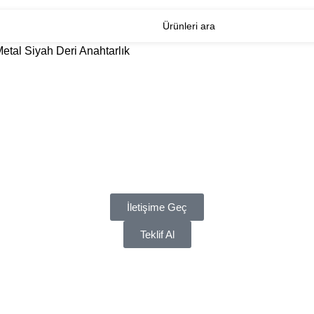
etal Siyah Deri Anahtarlık
İletişime Geç
Teklif Al