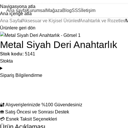
ayısız Ürün ve Kategoride Size Özel Promosyon Ürünler
Navigasyona atla
Ana sayfa
Kurumsal
Mağaza
Blog
SSS
İletişim
Ana içeriğe atla
Ana Sayfa
Aksesuar ve Kişisel Ürünler
Anahtarlık ve Rozetler
M
Ürünlere geri dön
Metal Siyah Deri Anahtarlık
Stok kodu:
5141
Stokta
Sipariş Bilgilendirme
🔐 Alışverişlerinizde %100 Güvendesiniz
☎️ Satış Öncesi ve Sonrası Destek
💳 Esnek Taksit Seçenekleri
Ürün Açıklaması