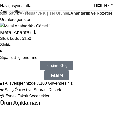
Hızlı Teklif
Navigasyona atla
Ana içeriğe atla
Ana Sayfa
Aksesuar ve Kişisel Ürünler
Anahtarlık ve Rozetler
Ürünlere geri dön
Metal Anahtarlık
Stok kodu:
5150
Stokta
Sipariş Bilgilendirme
İletişime Geç
Teklif Al
🔐 Alışverişlerinizde %100 Güvendesiniz
☎️ Satış Öncesi ve Sonrası Destek
💳 Esnek Taksit Seçenekleri
Ürün Açıklaması