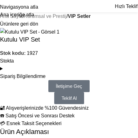
Hızlı Teklif
Navigasyona atla
Ana içeriğe atla
Ana Sayfa
Kurumsal ve Prestij
VIP Setler
Ürünlere geri dön
Kutulu VIP Set
Stok kodu:
1927
Stokta
Sipariş Bilgilendirme
İletişime Geç
Teklif Al
🔐 Alışverişlerinizde %100 Güvendesiniz
☎️ Satış Öncesi ve Sonrası Destek
💳 Esnek Taksit Seçenekleri
Ürün Açıklaması