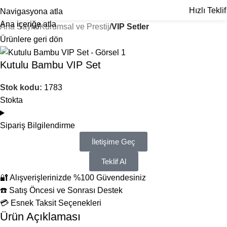
Hızlı Teklif
Navigasyona atla
Ana içeriğe atla
Ana Sayfa
Kurumsal ve Prestij
VIP Setler
Ürünlere geri dön
Kutulu Bambu VIP Set
Stok kodu:
1783
Stokta
Sipariş Bilgilendirme
İletişime Geç
Teklif Al
🔐 Alışverişlerinizde %100 Güvendesiniz
☎️ Satış Öncesi ve Sonrası Destek
💳 Esnek Taksit Seçenekleri
Ürün Açıklaması