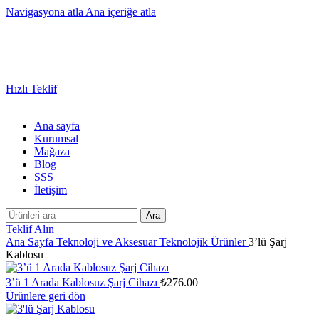
Navigasyona atla
Ana içeriğe atla
Sayısız Ürün ve Kategoride Size Özel Promosyon Ürünler
Hızlı Teklif
Ana sayfa
Kurumsal
Mağaza
Blog
SSS
İletişim
Ara
Teklif Alın
Ana Sayfa
Teknoloji ve Aksesuar
Teknolojik Ürünler
3’lü Şarj
Kablosu
3’ü 1 Arada Kablosuz Şarj Cihazı
₺
276.00
Ürünlere geri dön