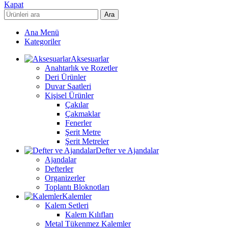
Kapat
Ara
Ana Menü
Kategoriler
Aksesuarlar
Anahtarlık ve Rozetler
Deri Ürünler
Duvar Saatleri
Kişisel Ürünler
Çakılar
Çakmaklar
Fenerler
Şerit Metre
Şerit Metreler
Defter ve Ajandalar
Ajandalar
Defterler
Organizerler
Toplantı Bloknotları
Kalemler
Kalem Setleri
Kalem Kılıfları
Metal Tükenmez Kalemler