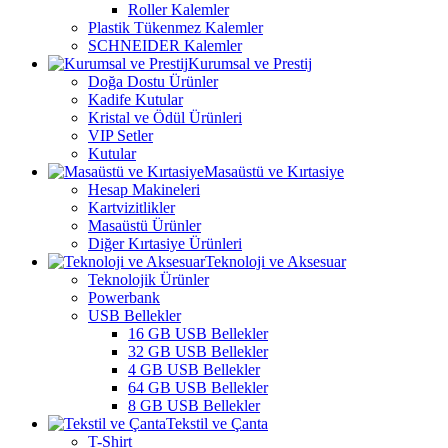
Roller Kalemler
Plastik Tükenmez Kalemler
SCHNEIDER Kalemler
Kurumsal ve Prestij
Doğa Dostu Ürünler
Kadife Kutular
Kristal ve Ödül Ürünleri
VIP Setler
Kutular
Masaüstü ve Kırtasiye
Hesap Makineleri
Kartvizitlikler
Masaüstü Ürünler
Diğer Kırtasiye Ürünleri
Teknoloji ve Aksesuar
Teknolojik Ürünler
Powerbank
USB Bellekler
16 GB USB Bellekler
32 GB USB Bellekler
4 GB USB Bellekler
64 GB USB Bellekler
8 GB USB Bellekler
Tekstil ve Çanta
T-Shirt