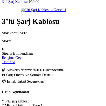
3'lü Şarj Kablosu
₺
50.00
3’lü Şarj Kablosu
Stok kodu:
7492
Stokta
Sipariş Bilgilendirme
İletişime Geç
Teklif Al
🔐 Alışverişlerinizde %100 Güvendesiniz
☎️ Satış Öncesi ve Sonrası Destek
💳 Esnek Taksit Seçenekleri
Ürün Açıklaması
* 3’lü şarj kablosu
* Micro, Lightning, Type-C