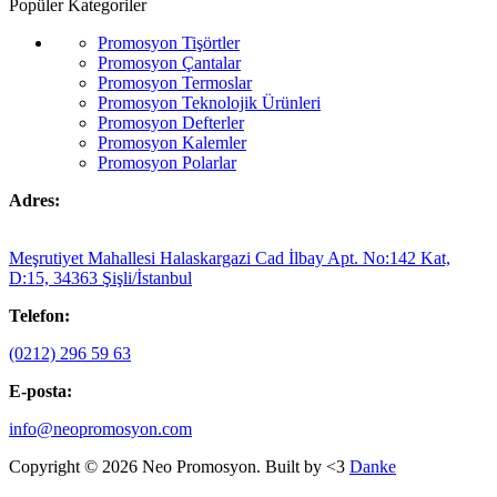
Popüler Kategoriler
Promosyon Tişörtler
Promosyon Çantalar
Promosyon Termoslar
Promosyon Teknolojik Ürünleri
Promosyon Defterler
Promosyon Kalemler
Promosyon Polarlar
Adres:
Meşrutiyet Mahallesi Halaskargazi Cad İlbay Apt. No:142 Kat,
D:15, 34363 Şişli/İstanbul
Telefon:
(0212) 296 59 63
E-posta:
info@neopromosyon.com
Copyright © 2026 Neo Promosyon. Built by <3
Danke